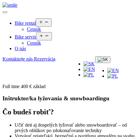
Otvoriť
Bike rental
menu
Cenník
Otvoriť
Bike servis
menu
Cenník
O nás
Kontaktujte nás
Rezervácia
Full time 400 € základ
Inštruktor/ka lyžovania & snowboardingu
Čo budeš robiť?
Učiť deti aj dospelých lyžovať alebo snowboardovať – od
prvých oblúkov po zdokonaľovanie techniky
Vytvárať priateľskú, bezpečnú a pozitívnu atmosféru na svahu