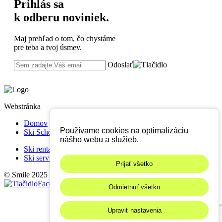
Prihlás sa
k odberu noviniek.
Maj prehľad o tom, čo chystáme
pre teba a tvoj úsmev.
Odoslať
Webstránka
Domov
Používame cookies na optimalizáciu
Ski School
nášho webu a služieb.
Ski rental
Ski servis
Prijať všetko
© Smile 2025
Facebook
Instagram
Odmietnuť všetko
Nastavenia cookies
Upraviť nastavenia