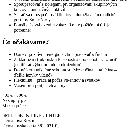
Spolupracovať s kolegami pri organizovaní skupinových
kurzov a animačných aktivít
Starať sa o bezpečnosť klientov a dodržiavať metodické
postupy Smile školy
Pomáhať s vybavením zákazníkov v požičovni (ak je
potrebné)
Čo očakávame?
Úsmev, pozitívnu energiu a chuť pracovať s ľuďmi
Základné inštruktorské skúsenosti alebo ochotu sa zaučiť
(certifikát výhodou, nie podmienkou)
Dobré komunikačné schopnosti (slovenčina, angličtina –
ďalšie jazyky vítané)
Flexibilitu – práca aj počas víkendov a sviatkov
Vášeň pre šport, sneh a hory
400 € - 800 €
Nástupný plat
Miesto práce
SMILE SKI & BIKE CENTER
Demänová Rezort
Demanovska cesta 581, 03101,