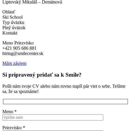
Liptovský Mikuláš – Demänová
Oblasť
Ski School
Typ úväzku
Plný úväzok
Kontakt
Meno Priezvisko
+421 905 686 881
hiring@smilecenter.sk
Mám záujem
Si pripravený pridať sa k Smile?
Pošli nám svoje CV alebo nám rovno napíš pár viet o sebe. Tešíme
sa, že sa spoznáme!
Meno *
Priezvisko *