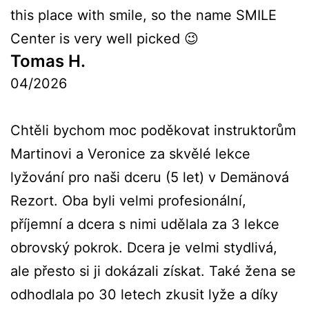
this place with smile, so the name SMILE
Center is very well picked 😉
Tomas H.
04/2026
Chtěli bychom moc poděkovat instruktorům
Martinovi a Veronice za skvělé lekce
lyžování pro naši dceru (5 let) v Demänová
Rezort. Oba byli velmi profesionální,
příjemní a dcera s nimi udělala za 3 lekce
obrovský pokrok. Dcera je velmi stydlivá,
ale přesto si ji dokázali získat. Také žena se
odhodlala po 30 letech zkusit lyže a díky