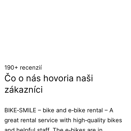
190+ recenzií
Čo o nás hovoria naši
zákazníci
BIKE‑SMILE – bike and e‑bike rental – A
great rental service with high‑quality bikes
and helpful staff. The e‑bikes are in