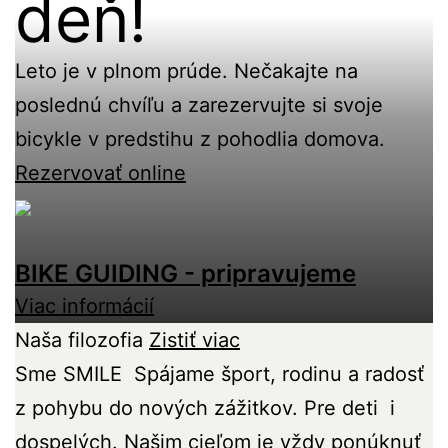
deň!
Leto je v plnom prúde. Nečakajte na
poslednú chvíľu a zarezervujte si svoje
bicykle v predstihu z pohodlia domova.
Rezervovať online
BIKE GUIDING - pripravujeme
Viac informácií
Naša filozofia
Zistiť viac
Sme SMILE
Spájame šport, rodinu a radosť
z pohybu do nových zážitkov. Pre deti
i
dospelých. Našim cieľom je vždy ponúknuť