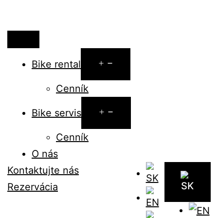
Otvoriť
Bike rental
menu
Cenník
Otvoriť
Bike servis
menu
Cenník
O nás
Kontaktujte nás
Rezervácia