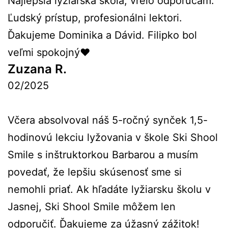
Najlepšia lyžiarská škola, vrelo odporúčam.
Ľudský prístup, profesionálni lektori.
Ďakujeme Dominika a Dávid. Filipko bol
veľmi spokojný❤️
Zuzana R.
02/2025
Včera absolvoval náš 5-ročný synček 1,5-
hodinovú lekciu lyžovania v škole Ski Shool
Smile s inštruktorkou Barbarou a musím
povedať, že lepšiu skúsenosť sme si
nemohli priať. Ak hľadáte lyžiarsku školu v
Jasnej, Ski Shool Smile môžem len
odporučiť. Ďakujeme za úžasný zážitok!