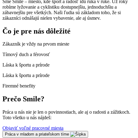
Sme Smile – miesto, kde šport a radosť idú ruka v ruke. Už roky
robíme lyžovanie a cyklistiku dostupnejšiu, jednoduchšiu a
zábavnejšiu pre všetkých. Naši ľudia sú základom toho, že si
zákazníci odnášajú nielen vybavenie, ale aj úsmev.
Čo je pre nás dôležité
Zákazník je vždy na prvom mieste
Tímový duch a férovosť
Láska k športu a prírode
Láska k športu a prírode
Firemné benefity
Prečo Smile?
Práca u nás nie je len o povinnostiach, ale aj o radosti a zážitkoch.
Toto všetko u nás nájdeš:
Objaviť voľné pracovné miesta
Práca v mladom a priateľskom tíme