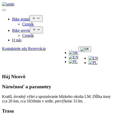
Otvoriť
Bike rental
menu
Cenník
Otvoriť
Bike servis
menu
Cenník
O nás
Kontaktujte nás
Rezervácia
Háj Nicovô
Náročnosť a parametry
Kratší, úvodný výlet a spoznávanie blízkeho okolia LM. Dĺžka trasy
cca 26 km, cca 1h50min v sedle, prevýšenie 313m.
Trasa