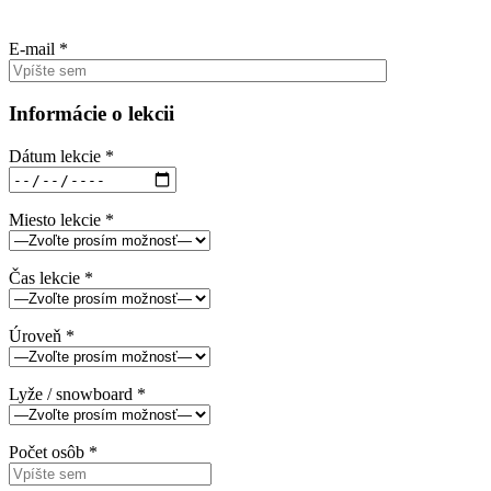
E-mail *
Informácie o lekcii
Dátum lekcie *
Miesto lekcie *
Čas lekcie *
Úroveň *
Lyže / snowboard *
Počet osôb *