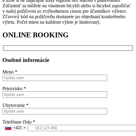
a užite si tie najkrajšie trasy regiónu bez starostí s plánovaním.
Zúčastniť sa môžete na vlastnom bicykli alebo si bicykel zapožičať
v našej požičovni so zvýhodnenou cenou pre účastníkov výletov.
Zľavový kód na požičovňu dostanete po objednaní konkrétneho
výletu. Počet miest na každom výlete je limitovaný.
ONLINE BOOKING
Osobné informácie
Meno *
Priezvisko *
Ubytovanie *
Telefónne číslo *
+421