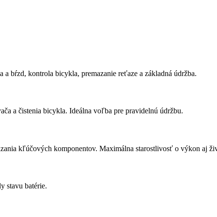
a a bŕzd, kontrola bicykla, premazanie reťaze a základná údržba.
ača a čistenia bicykla. Ideálna voľba pre pravidelnú údržbu.
emazania kľúčových komponentov. Maximálna starostlivosť o výkon aj ži
 stavu batérie.