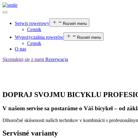
Serwis rowerowy
Rozwiń menu
Cennik
Wypożyczalnia rowerów
Rozwiń menu
Cennik
O nas
Skontaktuj się z nami
Rezerwacja
DOPRAJ SVOJMU BICYKLU PROFESI
V našom servise sa postaráme o Váš bicykel – od zákl
Dlhoročné skúsenosti našich technikov v kombinácii s profesionáln
Servisné varianty