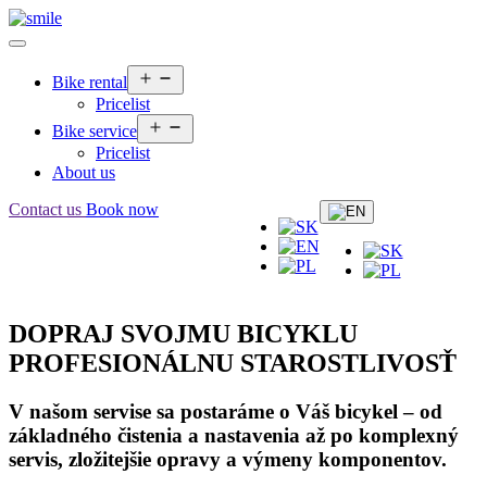
Open
Bike rental
menu
Pricelist
Open
Bike service
menu
Pricelist
About us
Contact us
Book now
DOPRAJ SVOJMU BICYKLU
PROFESIONÁLNU STAROSTLIVOSŤ
V našom servise sa postaráme o Váš bicykel – od
základného čistenia a nastavenia až po komplexný
servis, zložitejšie opravy a výmeny komponentov.