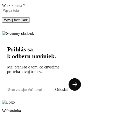
Wiek klienta *
Prihlás sa
k odberu noviniek.
Maj prehľad o tom, čo chystáme
pre teba a tvoj úsmev.
Odoslať
Webstránka