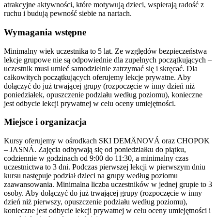
atrakcyjne aktywności, które motywują dzieci, wspierają radość z
ruchu i budują pewność siebie na nartach.
Wymagania wstępne
Minimalny wiek uczestnika to 5 lat. Ze względów bezpieczeństwa
lekcje grupowe nie są odpowiednie dla zupełnych początkujących –
uczestnik musi umieć samodzielnie zatrzymać się i skręcać. Dla
całkowitych początkujących oferujemy lekcje prywatne. Aby
dołączyć do już trwającej grupy (rozpoczęcie w inny dzień niż
poniedziałek, opuszczenie podziału według poziomu), konieczne
jest odbycie lekcji prywatnej w celu oceny umiejętności.
Miejsce i organizacja
Kursy oferujemy w ośrodkach SKI DEMÄNOVÁ oraz CHOPOK
– JASNÁ. Zajęcia odbywają się od poniedziałku do piątku,
codziennie w godzinach od 9:00 do 11:30, a minimalny czas
uczestnictwa to 3 dni. Podczas pierwszej lekcji w pierwszym dniu
kursu następuje podział dzieci na grupy według poziomu
zaawansowania. Minimalna liczba uczestników w jednej grupie to 3
osoby. Aby dołączyć do już trwającej grupy (rozpoczęcie w inny
dzień niż pierwszy, opuszczenie podziału według poziomu),
konieczne jest odbycie lekcji prywatnej w celu oceny umiejętności i