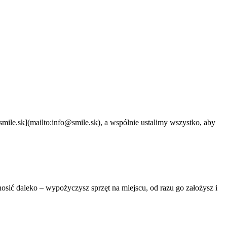
le.sk](mailto:info@smile.sk), a wspólnie ustalimy wszystko, aby
osić daleko – wypożyczysz sprzęt na miejscu, od razu go założysz i