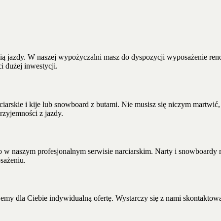
ią jazdy. W naszej wypożyczalni masz do dyspozycji wyposażenie renom
i dużej inwestycji.
rskie i kije lub snowboard z butami. Nie musisz się niczym martwić, 
przyjemności z jazdy.
 w naszym profesjonalnym serwisie narciarskim. Narty i snowboardy r
sażeniu.
tujemy dla Ciebie indywidualną ofertę. Wystarczy się z nami skontakto
.